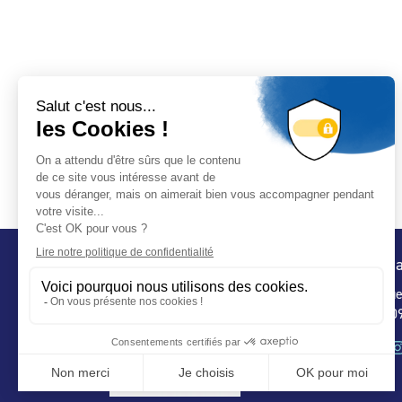
Conta
32 ru
75 009