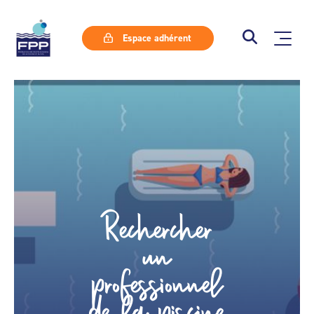
Espace adhérent
Rechercher
un
professionnel
de la piscine