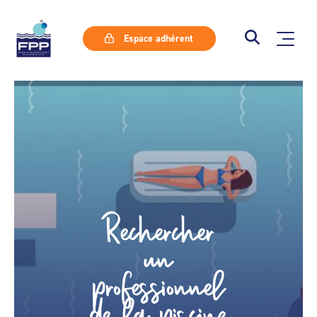
Espace adhérent
Rechercher
un
professionnel
de la piscine