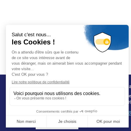
Conta
32 ru
75 009