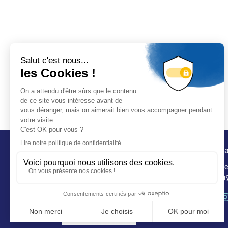
Conta
32 ru
75 009