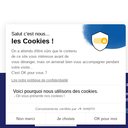
Conta
32 ru
75 009