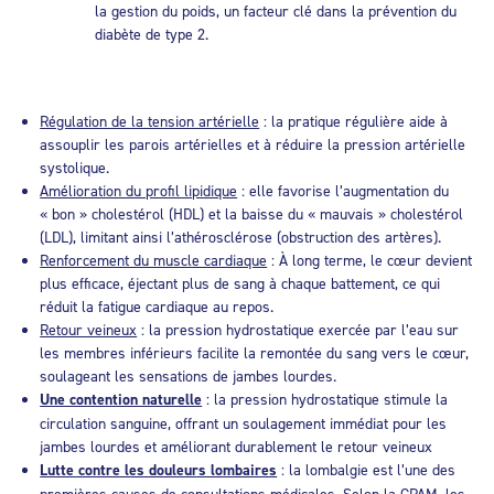
la gestion du poids, un facteur clé dans la prévention du
diabète de type 2.
Régulation de la tension artérielle
: la pratique régulière aide à
assouplir les parois artérielles et à réduire la pression artérielle
systolique.
Amélioration du profil lipidique
: elle favorise l’augmentation du
« bon » cholestérol (HDL) et la baisse du « mauvais » cholestérol
(LDL), limitant ainsi l’athérosclérose (obstruction des artères).
Renforcement du muscle cardiaque
: À long terme, le cœur devient
plus efficace, éjectant plus de sang à chaque battement, ce qui
réduit la fatigue cardiaque au repos.
Retour veineux
: la pression hydrostatique exercée par l’eau sur
les membres inférieurs facilite la remontée du sang vers le cœur,
soulageant les sensations de jambes lourdes.
Une contention naturelle
: la pression hydrostatique stimule la
circulation sanguine, offrant un soulagement immédiat pour les
jambes lourdes et améliorant durablement le retour veineux
Lutte contre les douleurs lombaires
: la lombalgie est l’une des
premières causes de consultations médicales. Selon la CPAM, les