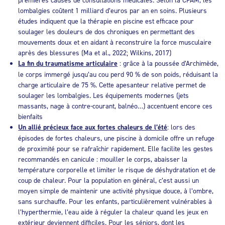
lombalgies coûtent 1 milliard d’euros par an en soins. Plusieurs
études indiquent que la thérapie en piscine est efficace pour
soulager les douleurs de dos chroniques en permettant des
mouvements doux et en aidant à reconstruire la force musculaire
après des blessures (Ma et al., 2022; Wilkins, 2017)
La fin du traumatisme articulaire
: grâce à la poussée d’Archimède,
le corps immergé jusqu’au cou perd 90 % de son poids, réduisant la
charge articulaire de 75 %. Cette apesanteur relative permet de
soulager les lombalgies. Les équipements modernes (jets
massants, nage à contre-courant, balnéo…) accentuent encore ces
bienfaits
Un allié précieux face aux fortes chaleurs de l’été
: lors des
épisodes de fortes chaleurs, une piscine à domicile offre un refuge
de proximité pour se rafraîchir rapidement. Elle facilite les gestes
recommandés en canicule : mouiller le corps, abaisser la
température corporelle et limiter le risque de déshydratation et de
coup de chaleur. Pour la population en général, c’est aussi un
moyen simple de maintenir une activité physique douce, à l’ombre,
sans surchauffe. Pour les enfants, particulièrement vulnérables à
l’hyperthermie, l’eau aide à réguler la chaleur quand les jeux en
extérieur deviennent difficiles. Pour les séniors, dont les