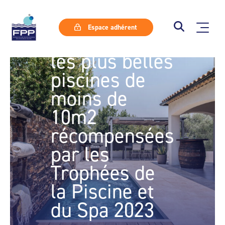
Espace adhérent
A découvrir,
les plus belles
piscines de
moins de
10m2
récompensées
par les
Trophées de
la Piscine et
du Spa 2023