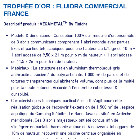
TROPHÉE D’OR : FLUIDRA COMMERCIAL
FRANCE
TM
Descriptif produit : VEGAMETAL
By Fluidra
Modèle & dimensions : Conception 100% sur mesure d’un ensemble
de 3 abris communicants comprenant 1 abri rotonde avec parties
fixes et parties télescopiques pour une hauteur au faîtage de 10 m +
1 abri adossé de 9,50 x 21 m pour 6 m de hauteur + 1 abri adossé
de 11,5 x 26 m pour 6 m de hauteur.
Matériaux : La structure est en aluminium thermolaqué gris
anthracite associée à du polycarbonate. 1 000 m² de parois et de
toitures transparentes qui abritent le volume, dont plus de la moitié
pour la seule rotonde. Accorde à l’ensemble robustesse &
durabilité.
Caractéristiques techniques particulières : Il s’agit pour cette
2
réalisation globale de recouvrir l’extension de 1 500 m
de l’espace
aquatique du Camping 5 étoiles Le Ranc Davaine, situé en Ardèche
méridionale. Ces 3 abris majestueux ont été conçus afin de
s’intégrer en parfaite harmonie autour de 6 nouveaux toboggans de
10m de hauteur, recouvrir une piscine centrale organisée en