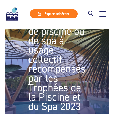
Découvrez
les plus
Espace adhérent
beaux abris
de piscine ou
de spa à
usage
collectif
récompensés
par les
Trophées de
la Piscine et
du Spa 2023