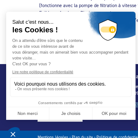
(fonctionne avec la pompe de filtration à vitesse
Faible profondeur – Piscine couverte
Equipements peu consommateur d’énergie et d’
Conta
32 ru
75 009
-
-
Mentions légales
Plan du site
Politique de confidentia