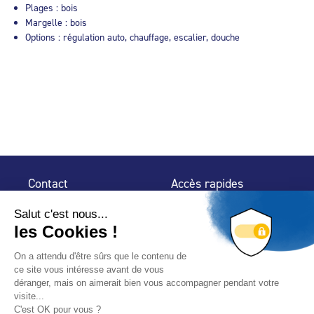
Plages : bois
Margelle : bois
Options : régulation auto, chauffage, escalier, douche
Contact
Accès rapides
32 rue de Mogador
Espace Presse
75 009 Paris
Contact
Trouver un
professionnel
Le Blog
Nous suivre