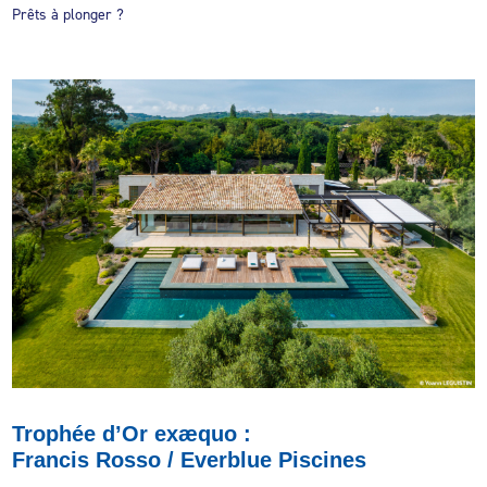
Prêts à plonger ?
Trophée d’Or exæquo :
Francis Rosso / Everblue Piscines