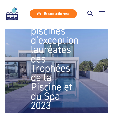
Voici les
Espace adhérent
plus belles
piscines
d’exception
lauréates
des
Trophées
de la
Piscine et
du Spa
2023