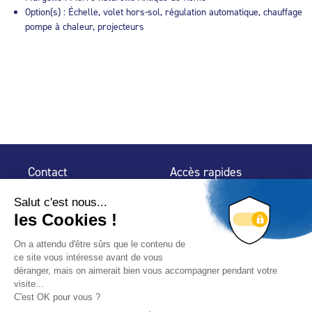
Option(s) : Échelle, volet hors-sol, régulation automatique, chauffage
pompe à chaleur, projecteurs
Contact
Accès rapides
32 rue de Mogador
Espace Presse
75 009 Paris
Contact
Trouver un
professionnel
Le Blog
Nous suivre