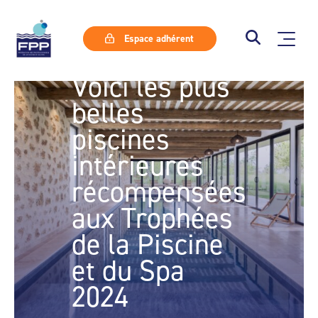
Espace adhérent
Voici les plus
belles
piscines
intérieures
récompensées
aux Trophées
de la Piscine
et du Spa
2024