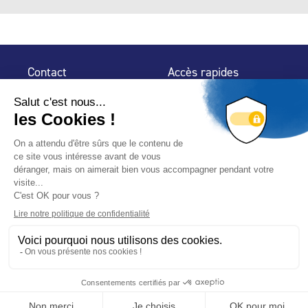
Contact
Accès rapides
32 rue de Mogador
Espace Presse
75 009 Paris
Contact
Trouver un
professionnel
Le Blog
Nous suivre
-
-
Mentions légales
Plan du site
Politique de confidentialité
© 2024 Fédération des Professionnels de la Piscine – Conçu
avec
par
Hybride Conseil