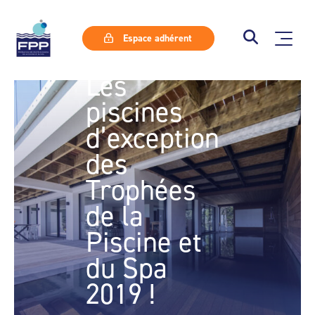
Espace adhérent
Les
piscines
d’exception
des
Trophées
de la
Piscine et
du Spa
2019 !