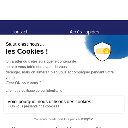
Contact
Accès rapides
32 rue de Mogador
Espace Presse
75 009 Paris
Contact
Trouver un
professionnel
Le Blog
Nous suivre
-
-
Mentions légales
Plan du site
Politique de confidentialité
© 2024 Fédération des Professionnels de la Piscine – Conçu