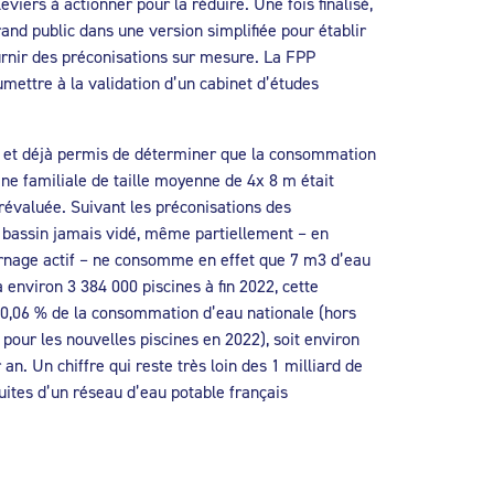
 leviers à actionner pour la réduire. Une fois finalisé,
rand public dans une version simplifiée pour établir
urnir des préconisations sur mesure. La FPP
mettre à la validation d’un cabinet d’études
s et déjà permis de déterminer que la consommation
ne familiale de taille moyenne de 4x 8 m était
valuée. Suivant les préconisations des
n bassin jamais vidé, même partiellement – en
vernage actif – ne consomme en effet que 7 m3 d’eau
 environ 3 384 000 piscines à fin 2022, cette
e 0,06 % de la consommation d’eau nationale (hors
pour les nouvelles piscines en 2022), soit environ
an. Un chiffre qui reste très loin des 1 milliard de
uites d’un réseau d’eau potable français