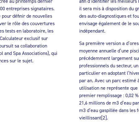
 créé au printemps dernier
afin d’identifier les meilleurs
00 entreprises signataires.
il sera mis à disposition du g
 pour définir de nouvelles
des auto-diagnostiques et fo
iver le rôle des couvertures
envisage également de le sou
es tests en laboratoire, les
indépendant.
alculateur exclusif sur
Sa première version a d’ore
poursuit sa collaboration
moyenne annuelle d’une pisci
l and Spa Associations), qui
précédemment largement suré
ces sur le sujet.
professionnels du secteur, u
particulier en adoptant l’hi
par an. Avec un parc estimé à
utilisation ne représente qu
premier remplissage : 0,02 % 
21,6 millions de m3 d’eau par 
m3 d’eau gaspillée dans les f
vieillissant[2].