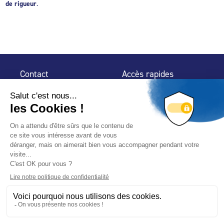
de rigueur
.
Contact
Accès rapides
32 rue de Mogador
Espace Presse
75 009 Paris
Contact
Trouver un
professionnel
Le Blog
Nous suivre
-
-
Mentions légales
Plan du site
Politique de confidentialité