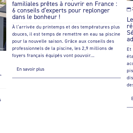
familiales prêtes à rouvrir en France :
6 conseils d’experts pour replonger

dans le bonheur !
Le
ré
À l’arrivée du printemps et des températures plus
Sé
douces, il est temps de remettre en eau sa piscine
ad
pour la nouvelle saison. Grâce aux conseils des
professionnels de la piscine, les 2,9 millions de
Et
foyers français équipés vont pouvoir...
ét
ac
En savoir plus
pi
r
di
des
s
s