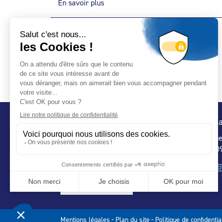
En savoir plus
Conta
32 ru
75 009
-
-
Mentions légales
Plan du site
Politique de confidentia