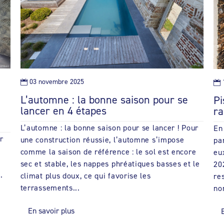
03 novembre 2025


L’automne : la bonne saison pour se
Pi
lancer en 4 étapes
ra
L’automne : la bonne saison pour se lancer ! Pour
En
r
une construction réussie, l’automne s’impose
pa
comme la saison de référence : le sol est encore
eu
sec et stable, les nappes phréatiques basses et le
20
.
climat plus doux, ce qui favorise les
re
e
terrassements...
no
En savoir plus