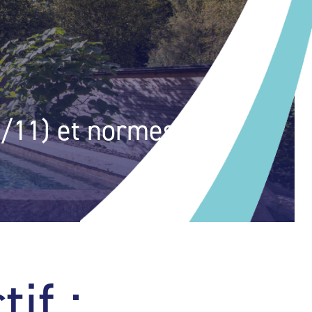
28/11) et normes
if :