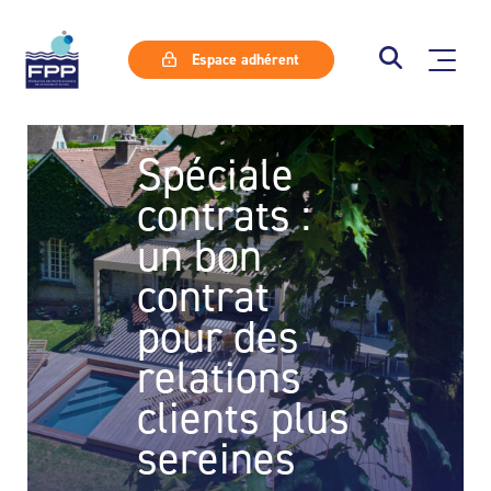
Espace adhérent
Spéciale
contrats :
un bon
contrat
pour des
relations
clients plus
sereines