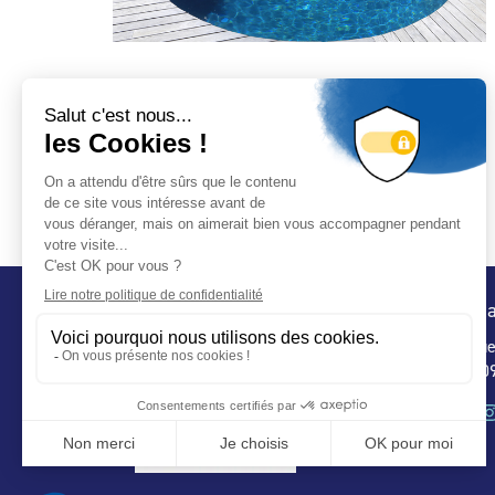
Exemple de réalisation primée aux Trophées de la
Piscine 2014 – Société SLV Diffazur
Conta
32 ru
75 009