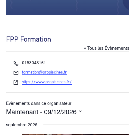
FPP Formation
« Tous les Évènements
Téléphone
0153043161
Email
formation@propiscines.fr
Site
https://www.propiscines.fr/
web
Évènements dans ce organisateur
Maintenant
 - 
09/12/2026
Sélectionnez
septembre 2026
une
date.