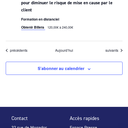
pour diminuer le risque de mise en cause par le
client
Formation en distanciel
Obtenir Billets
120,00€ à 240,00€
Évènements
Évènements
précédents
Aujourd’hui
suivants
S’abonner au calendrier
Contact
Accès rapides
32 rue de Mogador
Espace Presse