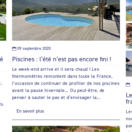
09 septembre 2020

té
Piscines : l’été n’est pas encore fini !
Le week-end arrive et il sera chaud ! Les
thermomètres remontent dans toute la France,
,
l’occasion de continuer de profiter de nos piscines

avant la pause hivernale… Ou peut-être, de
Le
penser à sauter le pas et d’envisager la...
fr
s,
En savoir plus
Le
no
pa