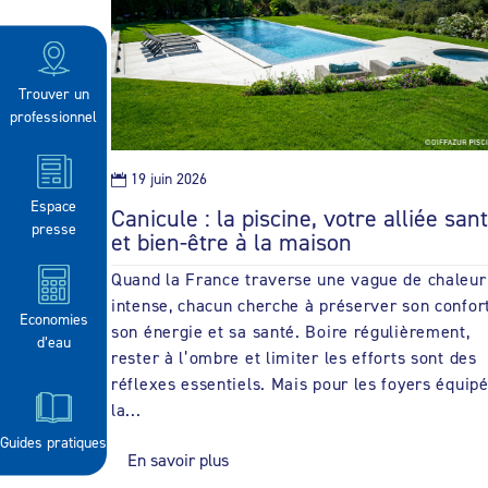
Trouver un
professionnel
19 juin 2026

Espace
Canicule : la piscine, votre alliée san
presse
et bien-être à la maison
Quand la France traverse une vague de chaleur
intense, chacun cherche à préserver son confort
Economies
son énergie et sa santé. Boire régulièrement,
d’eau
rester à l’ombre et limiter les efforts sont des
réflexes essentiels. Mais pour les foyers équipé
la...
Guides pratiques
En savoir plus