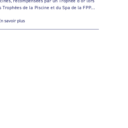
scines, récompensées par un Trophée d’or lors
s Trophées de la Piscine et du Spa de la FPP...
En savoir plus