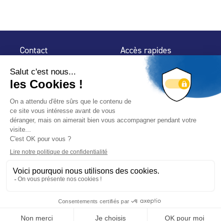
Contact
Accès rapides
32 rue de Mogador
Espace Presse
75 009 Paris
Contact
Trouver un
professionnel
Le Blog
Nous suivre
-
-
Mentions légales
Plan du site
Politique de confidentialité
© 2024 Fédération des Professionnels de la Piscine – Conçu
avec
par
Hybride Conseil