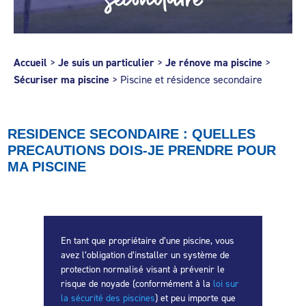
Accueil
>
Je suis un particulier
>
Je rénove ma piscine
>
Sécuriser ma piscine
>
Piscine et résidence secondaire
RESIDENCE SECONDAIRE : QUELLES
PRECAUTIONS DOIS-JE PRENDRE POUR
MA PISCINE
En tant que propriétaire d’une piscine, vous
avez l’obligation d’installer un système de
protection normalisé visant à prévenir le
risque de noyade (conformément à la
loi sur
la sécurité des piscines
) et peu importe que